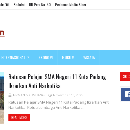
de Etik
Redaksi
UU Pers No. 40
Pedoman Media Siber
INTERNASIONAL
EKONOMI
HUKUM
WISATA
Ratusan Pelajar SMA Negeri 11 Kota Padang
SOC
Ikrarkan Anti Narkotika
FIRMAN SIKUMBANG
November 15, 2025
Ratusan Pelajar SMA Negeri 11 Kota Padang Ikrarkan Anti
Narkotika Ketua Lembaga Anti Narkotika …
READ MORE