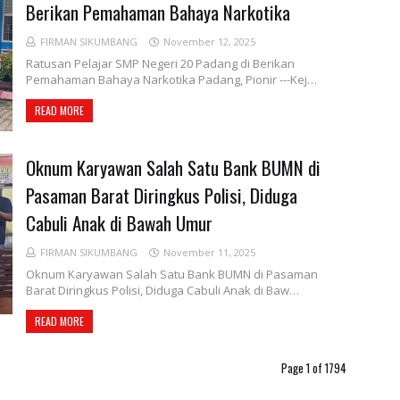
Berikan Pemahaman Bahaya Narkotika
FIRMAN SIKUMBANG
November 12, 2025
Ratusan Pelajar SMP Negeri 20 Padang di Berikan
Pemahaman Bahaya Narkotika Padang, Pionir ---Kej…
READ MORE
Oknum Karyawan Salah Satu Bank BUMN di
Pasaman Barat Diringkus Polisi, Diduga
Cabuli Anak di Bawah Umur
FIRMAN SIKUMBANG
November 11, 2025
Oknum Karyawan Salah Satu Bank BUMN di Pasaman
Barat Diringkus Polisi, Diduga Cabuli Anak di Baw…
READ MORE
Page 1 of 1794