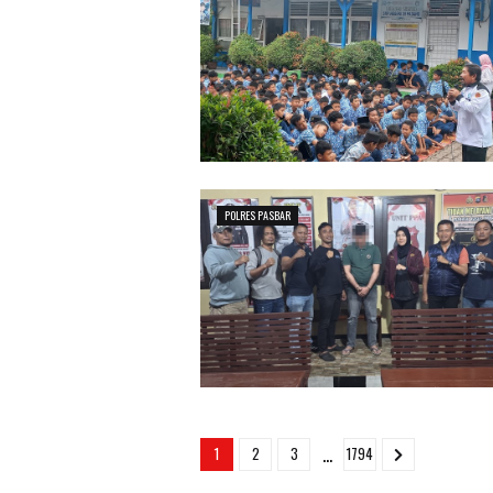
POLRES PASBAR
...
1
2
3
1794