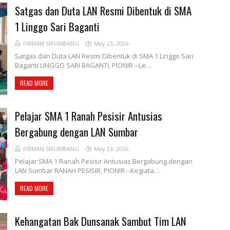
Satgas dan Duta LAN Resmi Dibentuk di SMA
1 Linggo Sari Baganti
FIRMAN SIKUMBANG
May 23, 2026
Satgas dan Duta LAN Resmi Dibentuk di SMA 1 Linggo Sari
Baganti LINGGO SARI BAGANTI, PIONIR --Le…
READ MORE
Pelajar SMA 1 Ranah Pesisir Antusias
Bergabung dengan LAN Sumbar
FIRMAN SIKUMBANG
May 23, 2026
Pelajar SMA 1 Ranah Pesisir Antusias Bergabung dengan
LAN Sumbar RANAH PESISIR, PIONIR --Kegiata…
READ MORE
Kehangatan Bak Dunsanak Sambut Tim LAN