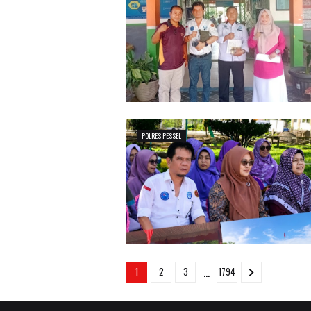
POLRES PESSEL
...
1
2
3
1794