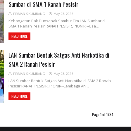
Sumbar di SMA 1 Ranah Pesisir
FIRMAN SIKUMBANG
May 23, 2026
Kehangatan Bak Dunsanak Sambut Tim LAN Sumbar di
SMA 1 Ranah Pesisir RANAH PESISIR, PIONIR --Usa…
READ MORE
LAN Sumbar Bentuk Satgas Anti Narkotika di
SMA 2 Ranah Pesisir
FIRMAN SIKUMBANG
May 23, 2026
LAN Sumbar Bentuk Satgas Anti Narkotika di SMA 2 Ranah
Pesisir RANAH PESISIR, PIONIR--Lembaga An…
READ MORE
Page 1 of 1794