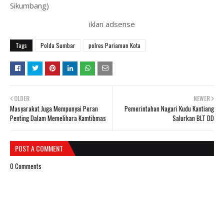
Sikumbang)
iklan adsense
Tags
Polda Sumbar
polres Pariaman Kota
OLDER
NEWER
Masyarakat Juga Mempunyai Peran
Pemerintahan Nagari Kudu Kantiang
Penting Dalam Memelihara Kamtibmas
Salurkan BLT DD
POST A COMMENT
0 Comments