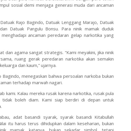
impul sosial demi menjaga generasi muda dari ancaman
, Datuak Rajo Bagindo, Datuak Lenggang Marajo, Datuak
 dan Datuak Pangulu Bonsu. Para ninik mamak duduk
 menghadapi ancaman peredaran gelap narkotika yang
 dan agama sangat strategis. “Kami meyakini, jika ninik
sama, ruang gerak peredaran narkotika akan semakin
keluarga dan kaum,” ujarnya.
jo Bagindo, menegaskan bahwa persoalan narkoba bukan
caman terhadap marwah nagari.
b kami. Kalau mereka rusak karena narkotika, rusak pula
tidak boleh diam. Kami siap berdiri di depan untuk
.
abau, adat basandi syarak, syarak basandi Kitabullah
lai itu harus terus dihidupkan dalam keseharian, bukan
nik mamak, katanya, bukan sekadar simbol, tetapi