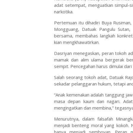
adat setempat, menguatkan simpul-s
narkotika.
Pertemuan itu dihadiri Buya Rusiman
Mongguang, Datuak Pangulu Sutan,
bersama, membahas langkah konkret
kian mengkhawatirkan.
Dasriyan menegaskan, peran tokoh adat
mamak dan alim ulama bergerak ber
sempit. Pencegahan harus dimulai dari 
Salah seorang tokoh adat, Datuak Ra
sekadar pelanggaran hukum, tetapi an
“Anak kemenakan adalah tanggung jawa
masa depan kaum dan nagari. Adat 
mengingatkan dan membina,” tegasnya
Menurutnya, dalam falsafah Minangk
menjadi benteng moral yang kokoh. Ni
hanya menjadi semboyan. Peran ni