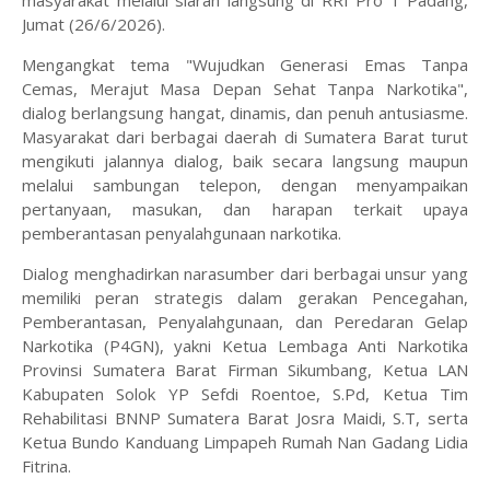
masyarakat melalui siaran langsung di RRI Pro 1 Padang,
Jumat (26/6/2026).
Mengangkat tema "Wujudkan Generasi Emas Tanpa
Cemas, Merajut Masa Depan Sehat Tanpa Narkotika",
dialog berlangsung hangat, dinamis, dan penuh antusiasme.
Masyarakat dari berbagai daerah di Sumatera Barat turut
mengikuti jalannya dialog, baik secara langsung maupun
melalui sambungan telepon, dengan menyampaikan
pertanyaan, masukan, dan harapan terkait upaya
pemberantasan penyalahgunaan narkotika.
Dialog menghadirkan narasumber dari berbagai unsur yang
memiliki peran strategis dalam gerakan Pencegahan,
Pemberantasan, Penyalahgunaan, dan Peredaran Gelap
Narkotika (P4GN), yakni Ketua Lembaga Anti Narkotika
Provinsi Sumatera Barat Firman Sikumbang, Ketua LAN
Kabupaten Solok YP Sefdi Roentoe, S.Pd, Ketua Tim
Rehabilitasi BNNP Sumatera Barat Josra Maidi, S.T, serta
Ketua Bundo Kanduang Limpapeh Rumah Nan Gadang Lidia
Fitrina.