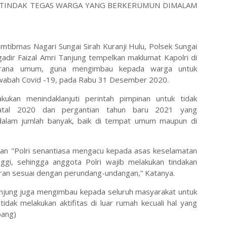
 TINDAK TEGAS WARGA YANG BERKERUMUN DIMALAM
ibmas Nagari Sungai Sirah Kuranji Hulu, Polsek Sungai
gadir Faizal Amri Tanjung tempelkan maklumat Kapolri di
arana umum, guna mengimbau kepada warga untuk
wabah Covid -19, pada Rabu 31 Desember 2020.
ukan menindaklanjuti perintah pimpinan untuk tidak
atal 2020 dan pergantian tahun baru 2021 yang
alam jumlah banyak, baik di tempat umum maupun di
kan "Polri senantiasa mengacu kepada asas keselamatan
ggi, sehingga anggota Polri wajib melakukan tindakan
aran sesuai dengan perundang-undangan,” Katanya.
 Tanjung juga mengimbau kepada seluruh masyarakat untuk
dak melakukan aktifitas di luar rumah kecuali hal yang
bang)