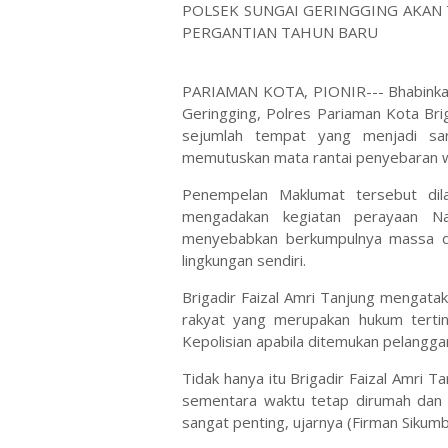
POLSEK SUNGAI GERINGGING AKAN
PERGANTIAN TAHUN BARU
PARIAMAN KOTA, PIONIR--- Bhabinkamt
Geringging, Polres Pariaman Kota Bri
sejumlah tempat yang menjadi s
memutuskan mata rantai penyebaran 
Penempelan Maklumat tersebut dilak
mengadakan kegiatan perayaan N
menyebabkan berkumpulnya massa d
lingkungan sendiri.
Brigadir Faizal Amri Tanjung mengata
rakyat yang merupakan hukum tertin
Kepolisian apabila ditemukan pelangg
Tidak hanya itu Brigadir Faizal Amri
sementara waktu tetap dirumah dan ti
sangat penting, ujarnya (Firman Sikum