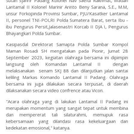
Sutan Sjahrir Padang Kolonel Nav Saeful Rakhmat, Wadan
Lantamal II Kolonel Marinir Arinto Beny Sarana, S.E., M.M,
unsur Forkopinda Provinsi Sumbar, PJU/Kasatker Lantamal
II, personel TNI-POLRI Polda Sumatera Barat, serta Ibu -
ibu Pengurus Persit,Jalasenastri Korcab II DJA I, Pengurus
Bhayangkari Polda Sumbar.
Kasipasdal Direktorat Samapta Polda Sumbar Kompol
Maman Rosadi SH mengatakan pada Pionir, Jumat 28
September 2023, kegiatan olahraga bersama ini dipimpin
langsung oleh Komandan Lantamal II dengan
melaksanakan senam SKJ 88 dan dilanjutkan jalan santai
keliling Markas Komando Lantamal II Padang. Olahraga
bersama ini juga dilakukan secara terpusat, di daerah
dilaksanakan secara video confrence atau Vicon.
"Acara olahraga yang di lakukan Lantamal II Padang ini
merupakan momentum yang sangat tepat untuk membina
dan mempererat tali silaturahmi, memupuk rasa
kebersamaan yang dilandasi rasa kekeluargaan dan
kedekatan emosional," katanya.