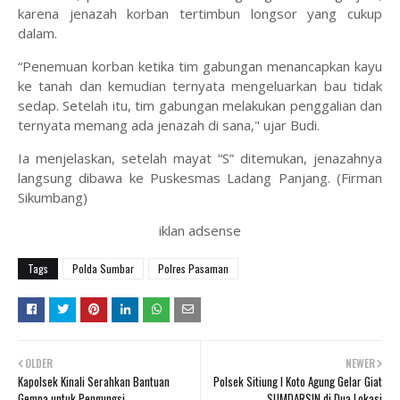
karena jenazah korban tertimbun longsor yang cukup
dalam.
“Penemuan korban ketika tim gabungan menancapkan kayu
ke tanah dan kemudian ternyata mengeluarkan bau tidak
sedap. Setelah itu, tim gabungan melakukan penggalian dan
ternyata memang ada jenazah di sana," ujar Budi.
Ia menjelaskan, setelah mayat “S” ditemukan, jenazahnya
langsung dibawa ke Puskesmas Ladang Panjang. (Firman
Sikumbang)
iklan adsense
Tags
Polda Sumbar
Polres Pasaman
OLDER
NEWER
Kapolsek Kinali Serahkan Bantuan
Polsek Sitiung I Koto Agung Gelar Giat
Gempa untuk Pengungsi
SUMDARSIN di Dua Lokasi