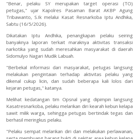
"Benar, pelaku SY merupakan target operasi (TO)
petugas," ujar Kapolres Pasaman Barat AKBP Agung
Tribawanto, S.Ik melalui Kasat Resnarkoba Iptu Andhika,
Sabtu (16/5/2026).
Dikatakan Iptu Andhika, penangkapan pelaku seiring
banyaknya laporan terkait maraknya aktivitas transaksi
narkotika yang sudah meresahkan masyarakat di daerah
Sidomulyo Nagari Mudik Labuah.
"Berbekal informasi dari masyarakat, petugas langsung
melakukan pengintaian terhadap aktivitas pelaku yang
dikenal cukup licin, dan sudah beberapa kali lolos dari
kejaran petugas," katanya.
Melihat kedatangan tim Opsnal yang dipimpin langsung
Kasatresnarkoba, pelaku melarikan diri kearah kebun kelapa
sawit milik warga, sehingga petugas bertindak tegas dan
berhasil meringkus pelaku.
"Pelaku sempat melarikan diri dan melakukan perlawanan,
serta membuang barang bukti di sekitar area kebun kelapa