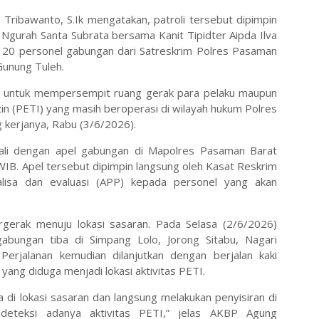
ribawanto, S.Ik mengatakan, patroli tersebut dipimpin
 Ngurah Santa Subrata bersama Kanit Tipidter Aipda Ilva
an 20 personel gabungan dari Satreskrim Polres Pasaman
Gunung Tuleh.
rutin untuk mempersempit ruang gerak para pelaku maupun
 (PETI) yang masih beroperasi di wilayah hukum Polres
g kerjanya, Rabu (3/6/2026).
wali dengan apel gabungan di Mapolres Pasaman Barat
WIB. Apel tersebut dipimpin langsung oleh Kasat Reskrim
lisa dan evaluasi (APP) kepada personel yang akan
rgerak menuju lokasi sasaran. Pada Selasa (2/6/2026)
gabungan tiba di Simpang Lolo, Jorong Sitabu, Nagari
erjalanan kemudian dilanjutkan dengan berjalan kaki
ang diduga menjadi lokasi aktivitas PETI.
a di lokasi sasaran dan langsung melakukan penyisiran di
ndeteksi adanya aktivitas PETI,” jelas AKBP Agung