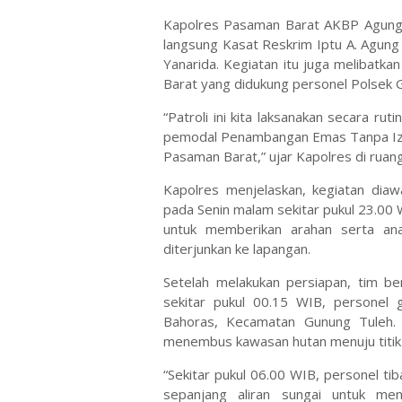
Kapolres Pasaman Barat AKBP Agung T
langsung Kasat Reskrim Iptu A. Agung
Yanarida. Kegiatan itu juga melibatk
Barat yang didukung personel Polsek 
“Patroli ini kita laksanakan secara 
pemodal Penambangan Emas Tanpa Izin
Pasaman Barat,” ujar Kapolres di ruan
Kapolres menjelaskan, kegiatan dia
pada Senin malam sekitar pukul 23.00 
untuk memberikan arahan serta ana
diterjunkan ke lapangan.
Setelah melakukan persiapan, tim be
sekitar pukul 00.15 WIB, personel 
Bahoras, Kecamatan Gunung Tuleh. P
menembus kawasan hutan menuju titik y
“Sekitar pukul 06.00 WIB, personel tib
sepanjang aliran sungai untuk me