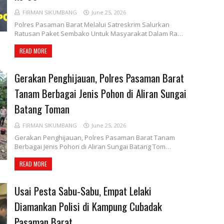
FIRMAN SIKUMBANG
June 25, 2026
Polres Pasaman Barat Melalui Satreskrim Salurkan
Ratusan Paket Sembako Untuk Masyarakat Dalam Ra…
READ MORE
Gerakan Penghijauan, Polres Pasaman Barat
Tanam Berbagai Jenis Pohon di Aliran Sungai
Batang Toman
FIRMAN SIKUMBANG
June 25, 2026
Gerakan Penghijauan, Polres Pasaman Barat Tanam
Berbagai Jenis Pohon di Aliran Sungai Batang Tom…
READ MORE
Usai Pesta Sabu-Sabu, Empat Lelaki
Diamankan Polisi di Kampung Cubadak
Pasaman Barat