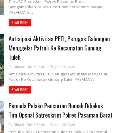
Tim URC Satreskrim Polres Pasaman Barat
Mengamankan Pelaku Pencurian Kotak Amal Masjid
PASAMAN B…
READ MORE
Antisipasi Aktivitas PETI, Petugas Gabungan
Menggelar Patroli Ke Kecamatan Gunung
Tuleh
FIRMAN SIKUMBANG
June 25, 2026
Antisipasi Aktivitas PETI, Petugas Gabungan Menggelar
Patroli Ke Kecamatan Gunung Tuleh PASAMAN …
READ MORE
Pemuda Pelaku Pencurian Rumah Dibekuk
Tim Opsnal Satreskrim Polres Pasaman Barat
FIRMAN SIKUMBANG
June 25, 2026
Pemuda Pelaku Pencurian Rumah Dibekuk Tim Opsnal