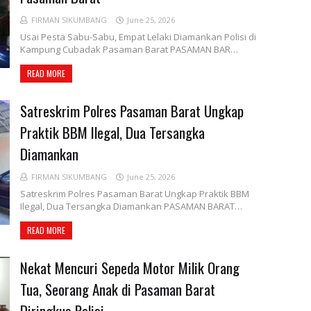
FIRMAN SIKUMBANG
June 25, 2026
Usai Pesta Sabu-Sabu, Empat Lelaki Diamankan Polisi di
Kampung Cubadak Pasaman Barat PASAMAN BAR…
READ MORE
Satreskrim Polres Pasaman Barat Ungkap
Praktik BBM Ilegal, Dua Tersangka
Diamankan
FIRMAN SIKUMBANG
June 25, 2026
Satreskrim Polres Pasaman Barat Ungkap Praktik BBM
Ilegal, Dua Tersangka Diamankan PASAMAN BARAT…
READ MORE
Nekat Mencuri Sepeda Motor Milik Orang
Tua, Seorang Anak di Pasaman Barat
Diringkus Polisi