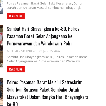
Polres Pasaman Barat Gelar Bakti Kesehatan, Donor
Darah dan Khitanan Massal Sambut Hari Bhayangk…
READ MORE
Sambut Hari Bhayangkara ke-80, Polres
Pasaman Barat Gelar Anjangsana ke
Purnawirawan dan Warakawuri Polri
FIRMAN SIKUMBANG
June 25, 2026
Sambut Hari Bhayangkara ke-80, Polres Pasaman Barat
Gelar Anjangsana ke Purnawirawan dan Warakaw…
READ MORE
Polres Pasaman Barat Melalui Satreskrim
Salurkan Ratusan Paket Sembako Untuk
Masyarakat Dalam Rangka Hari Bhayangkara
ke-80