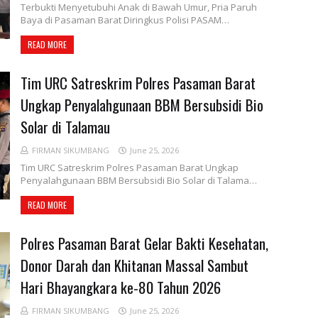
Terbukti Menyetubuhi Anak di Bawah Umur, Pria Paruh
Baya di Pasaman Barat Diringkus Polisi PASAM…
READ MORE
Tim URC Satreskrim Polres Pasaman Barat
Ungkap Penyalahgunaan BBM Bersubsidi Bio
Solar di Talamau
FIRMAN SIKUMBANG
June 25, 2026
Tim URC Satreskrim Polres Pasaman Barat Ungkap
Penyalahgunaan BBM Bersubsidi Bio Solar di Talama…
READ MORE
Polres Pasaman Barat Gelar Bakti Kesehatan,
Donor Darah dan Khitanan Massal Sambut
Hari Bhayangkara ke-80 Tahun 2026
FIRMAN SIKUMBANG
June 25, 2026