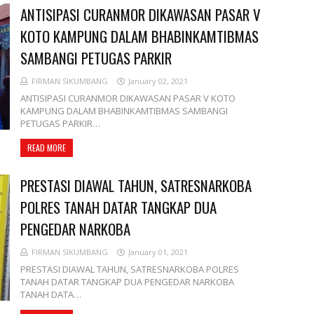
ANTISIPASI CURANMOR DIKAWASAN PASAR V
KOTO KAMPUNG DALAM BHABINKAMTIBMAS
SAMBANGI PETUGAS PARKIR
FIRMAN SIKUMBANG
January 02, 2021
ANTISIPASI CURANMOR DIKAWASAN PASAR V KOTO
KAMPUNG DALAM BHABINKAMTIBMAS SAMBANGI
PETUGAS PARKIR…
READ MORE
PRESTASI DIAWAL TAHUN, SATRESNARKOBA
POLRES TANAH DATAR TANGKAP DUA
PENGEDAR NARKOBA
FIRMAN SIKUMBANG
January 01, 2021
PRESTASI DIAWAL TAHUN, SATRESNARKOBA POLRES
TANAH DATAR TANGKAP DUA PENGEDAR NARKOBA
TANAH DATA…