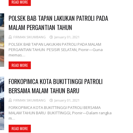
READ MORE
POLSEK BAB TAPAN LAKUKAN PATROLI PADA
MALAM PERGANTIAN TAHUN
FIRMAN SIKUMBANG
January 01, 2021
POLSEK BAB TAPAN LAKUKAN PATROLI PADA MALAM
PERGANTIAN TAHUN PESISIR SELATAN, Pionir—Guna
memas…
READ MORE
FORKOPIMCA KOTA BUKITTINGGI PATROLI
BERSAMA MALAM TAHUN BARU
FIRMAN SIKUMBANG
January 01, 2021
FORKOPIMCA KOTA BUKITTINGGI PATROLI BERSAMA
MALAM TAHUN BARU BUKITTINGGI, Pionir—Dalam rangka
m…
READ MORE