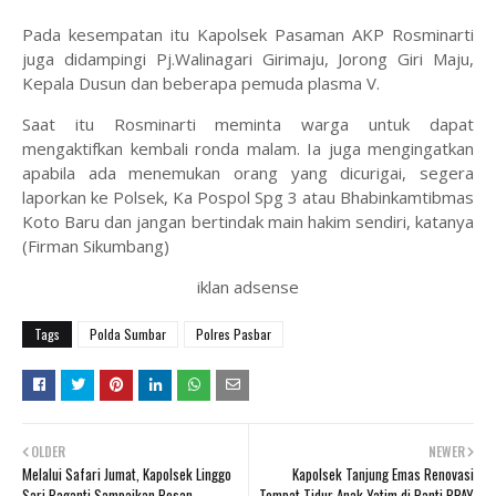
Pada kesempatan itu Kapolsek Pasaman AKP Rosminarti
juga didampingi Pj.Walinagari Girimaju, Jorong Giri Maju,
Kepala Dusun dan beberapa pemuda plasma V.
Saat itu Rosminarti meminta warga untuk dapat
mengaktifkan kembali ronda malam. Ia juga mengingatkan
apabila ada menemukan orang yang dicurigai, segera
laporkan ke Polsek, Ka Pospol Spg 3 atau Bhabinkamtibmas
Koto Baru dan jangan bertindak main hakim sendiri, katanya
(Firman Sikumbang)
iklan adsense
Tags
Polda Sumbar
Polres Pasbar
OLDER
NEWER
Melalui Safari Jumat, Kapolsek Linggo
Kapolsek Tanjung Emas Renovasi
Sari Baganti Sampaikan Pesan
Tempat Tidur Anak Yatim di Panti BPAY