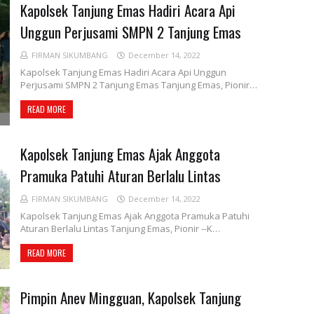
Kapolsek Tanjung Emas Hadiri Acara Api
Unggun Perjusami SMPN 2 Tanjung Emas
FIRMAN SIKUMBANG
December 14, 2022
Kapolsek Tanjung Emas Hadiri Acara Api Unggun
Perjusami SMPN 2 Tanjung Emas Tanjung Emas, Pionir…
READ MORE
Kapolsek Tanjung Emas Ajak Anggota
Pramuka Patuhi Aturan Berlalu Lintas
FIRMAN SIKUMBANG
December 14, 2022
Kapolsek Tanjung Emas Ajak Anggota Pramuka Patuhi
Aturan Berlalu Lintas Tanjung Emas, Pionir --K…
READ MORE
Pimpin Anev Mingguan, Kapolsek Tanjung