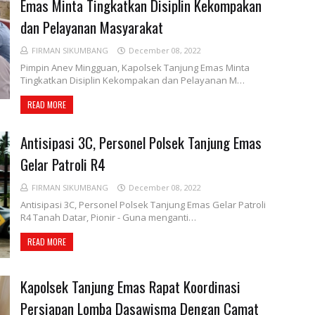
Emas Minta Tingkatkan Disiplin Kekompakan
dan Pelayanan Masyarakat
FIRMAN SIKUMBANG
December 08, 2022
Pimpin Anev Mingguan, Kapolsek Tanjung Emas Minta
Tingkatkan Disiplin Kekompakan dan Pelayanan M…
READ MORE
Antisipasi 3C, Personel Polsek Tanjung Emas
Gelar Patroli R4
FIRMAN SIKUMBANG
December 08, 2022
Antisipasi 3C, Personel Polsek Tanjung Emas Gelar Patroli
R4 Tanah Datar, Pionir - Guna menganti…
READ MORE
Kapolsek Tanjung Emas Rapat Koordinasi
Persiapan Lomba Dasawisma Dengan Camat