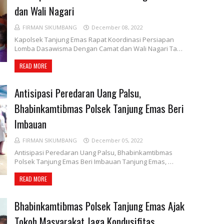
dan Wali Nagari
FIRMAN SIKUMBANG
December 08, 2022
Kapolsek Tanjung Emas Rapat Koordinasi Persiapan
Lomba Dasawisma Dengan Camat dan Wali Nagari Ta…
READ MORE
Antisipasi Peredaran Uang Palsu,
Bhabinkamtibmas Polsek Tanjung Emas Beri
Imbauan
FIRMAN SIKUMBANG
December 05, 2022
Antisipasi Peredaran Uang Palsu, Bhabinkamtibmas
Polsek Tanjung Emas Beri Imbauan Tanjung Emas, …
READ MORE
Bhabinkamtibmas Polsek Tanjung Emas Ajak
Tokoh Masyarakat Jaga Kondusifitas