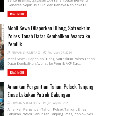
Benteng Emas, Gagasan LAN Tanah Datar Bentengi
Generasi Sejak Usia Dini dari Bahaya Narkotika Er…
READ MORE
Mobil Sewa Dilaporkan Hilang, Satreskrim
Polres Tanah Datar Kembalikan Avanza ke
Pemilik
FIRMAN SIKUMBANG
February 27, 2026
Mobil Sewa Dilaporkan Hilang, Satreskrim Polres Tanah
Datar Kembalikan Avanza ke Pemilik AKP Sur…
READ MORE
Amankan Pergantian Tahun, Polsek Tanjung
Emas Lakukan Patroli Gabungan
FIRMAN SIKUMBANG
January 02, 2023
Amankan Pergantian Tahun, Polsek Tanjung Emas
Lakukan Patroli Gabungan Tanjung Emas, Pionir— Ses…