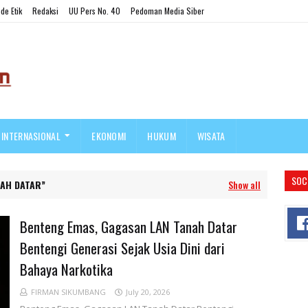
de Etik
Redaksi
UU Pers No. 40
Pedoman Media Siber
INTERNASIONAL
EKONOMI
HUKUM
WISATA
SOC
AH DATAR
Show all
Benteng Emas, Gagasan LAN Tanah Datar
Bentengi Generasi Sejak Usia Dini dari
Bahaya Narkotika
FIRMAN SIKUMBANG
July 20, 2026