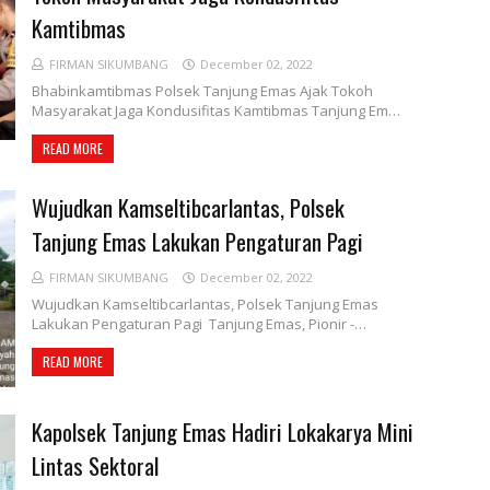
Kamtibmas
FIRMAN SIKUMBANG
December 02, 2022
Bhabinkamtibmas Polsek Tanjung Emas Ajak Tokoh
Masyarakat Jaga Kondusifitas Kamtibmas Tanjung Em…
READ MORE
Wujudkan Kamseltibcarlantas, Polsek
Tanjung Emas Lakukan Pengaturan Pagi
FIRMAN SIKUMBANG
December 02, 2022
Wujudkan Kamseltibcarlantas, Polsek Tanjung Emas
Lakukan Pengaturan Pagi Tanjung Emas, Pionir -…
READ MORE
Kapolsek Tanjung Emas Hadiri Lokakarya Mini
Lintas Sektoral