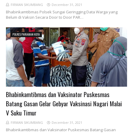
FIRMAN SIKUMBANG
December 31, 2021
Bhabinkamtibmas Polsek Sungai Geringging Data Warga yang
Belum di Vaksin Secara Door to Door PAR…
POLRES PARIAMAN KOTA
Bhabinkamtibmas dan Vaksinator Puskesmas
Batang Gasan Gelar Gebyar Vaksinasi Nagari Malai
V Suku Timur
FIRMAN SIKUMBANG
December 31, 2021
Bhabinkamtibmas dan Vaksinator Puskesmas Batang Gasan