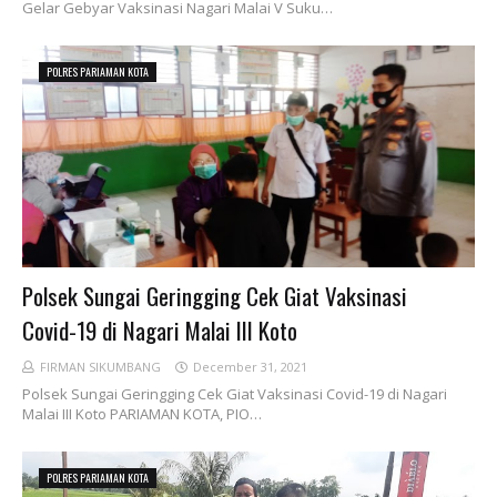
Gelar Gebyar Vaksinasi Nagari Malai V Suku…
POLRES PARIAMAN KOTA
Polsek Sungai Geringging Cek Giat Vaksinasi
Covid-19 di Nagari Malai III Koto
FIRMAN SIKUMBANG
December 31, 2021
Polsek Sungai Geringging Cek Giat Vaksinasi Covid-19 di Nagari
Malai III Koto PARIAMAN KOTA, PIO…
POLRES PARIAMAN KOTA