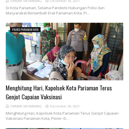
FIRMAN SIKUMBANG
December 30, 2021
Di Kota Pariaman, Selama Pandemi Hubungan Polisi dan
Masyarakat Bertambah Erat Pariaman Kota, Pi…
POLRES PARIAMAN KOTA
Menghitung Hari, Kapolsek Kota Pariaman Terus
Genjot Capaian Vaksinasi
FIRMAN SIKUMBANG
December 30, 2021
Menghitung Hari, Kapolsek Kota Pariaman Terus Genjot Capaian
Vaksinasi Pariaman Kota, Pionir--D…