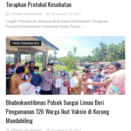
Terapkan Protokol Kesehatan
FIRMAN SIKUMBANG
December 29, 2021
Cegah Penularan, Masyarakat Harus Konsisten Terapkan
Protokol Kesehatan Pariaman Kota, Pionir---…
POLRES PARIAMAN KOTA
Bhabinkamtibmas Polsek Sungai Limau Beri
Pengamanan 126 Warga Ikut Vaksin di Korong
Mandahiling
FIRMAN SIKUMBANG
December 29, 2021